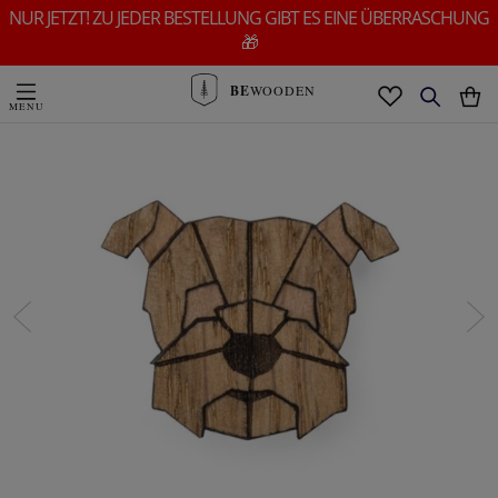
NUR JETZT! ZU JEDER BESTELLUNG GIBT ES EINE ÜBERRASCHUNG
🎁
BE
WOODEN