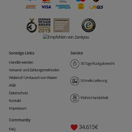
Sonstige Links
Service
Händler werden
30 Tage Rückgaberecht
Versand- und Zahlungsmethoden
Widerruf / Umtausch von Waren
Schnelle Lieferung
AGB
Datenschutz
Wahre Handarbeit
Kontakt
Impressum
Community
34.615€
FAQ