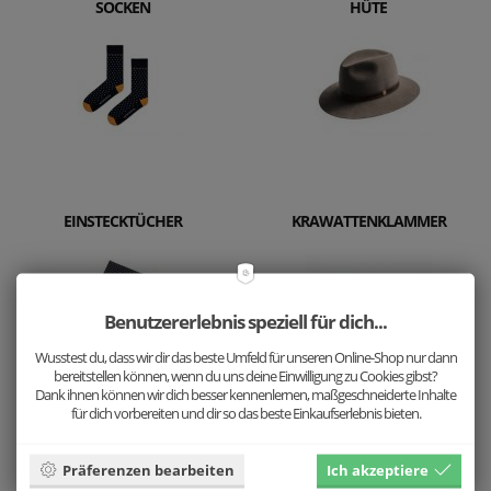
SOCKEN
HÜTE
EINSTECKTÜCHER
KRAWATTENKLAMMER
Benutzererlebnis speziell für dich...
Wusstest du, dass wir dir das beste Umfeld für unseren Online-Shop nur dann
bereitstellen können, wenn du uns deine Einwilligung zu Cookies gibst?
Dank ihnen können wir dich besser kennenlernen, maßgeschneiderte Inhalte
für dich vorbereiten und dir so das beste Einkaufserlebnis bieten.
HANDSCHUHE
Präferenzen bearbeiten
Ich akzeptiere