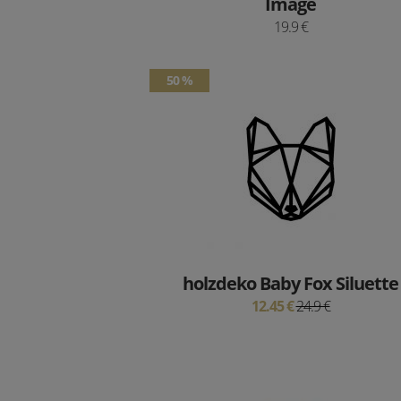
Image
19.9 €
50 %
holzdeko Baby Fox Siluette
12.45 €
24.9 €