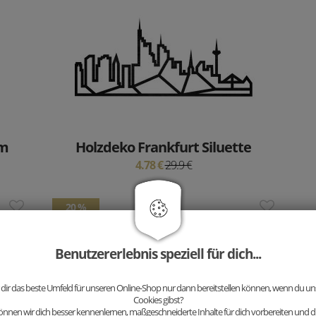
mm
Holzdeko Frankfurt Siluette
4.78 €
29.9 €
20 %
Benutzererlebnis speziell für dich...
 dir das beste Umfeld für unseren Online-Shop nur dann bereitstellen können, wenn du uns
Cookies gibst?
nnen wir dich besser kennenlernen, maßgeschneiderte Inhalte für dich vorbereiten und di