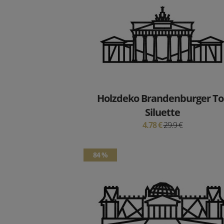
Holzdeko Brandenburger To
Siluette
4.78 €
29.9 €
84 %