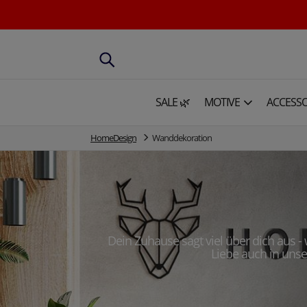
SALE 🌿
MOTIVE
ACCESSO
HomeDesign
Wanddekoration
Dein Zuhause sagt viel über dich aus -
Liebe auch in unse