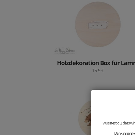
Holzdekoration Box für La
19.9 €
Wusstest du, dass wir
Dank ihnen kö