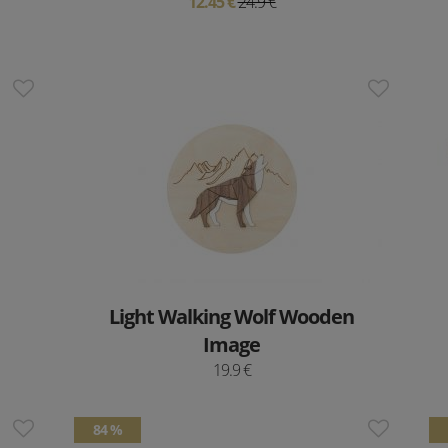
12.45 €
24.9 €
Light Walking Wolf Wooden
Image
19.9 €
84 %