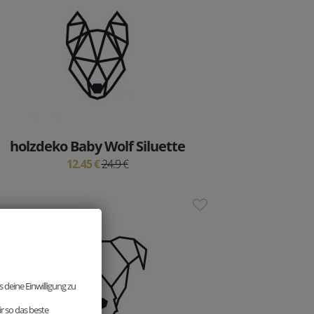
holzdeko Baby Wolf Siluette
12.45 €
24.9 €
 deine Einwilligung zu
r so das beste