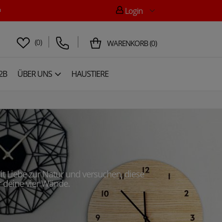

Login
(
0
)
WARENKORB
(
0
)
2B
ÜBER UNS
HAUSTIERE
t Liebe zur Natur und versuchen, diese
r deine vier Wände.