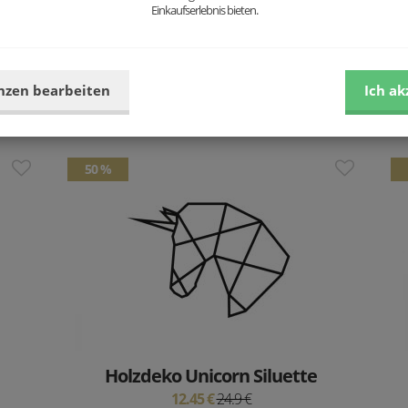
Einkaufserlebnis bieten.
Holzdeko Doe Nox Polygon
39.92 €
49.9 €
nzen bearbeiten
Ich ak
50 %
Holzdeko Unicorn Siluette
12.45 €
24.9 €