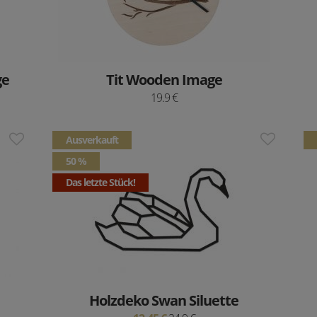
ge
Tit Wooden Image
19.9 €
Ausverkauft
50 %
Das letzte Stück!
Holzdeko Swan Siluette