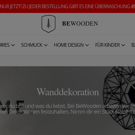
NUR JETZT! ZU JEDER BESTELLUNG GIBT ES EINE ÜBERRASCHUNG 
BE
WOODEN
IRES
SCHMUCK
HOME DESIGN
FÜR KINDER
B
Wanddekoration
 wer du bist und
was du liebst. Bei BeWooden arbeiten wir mi
ren Dekorationen festzuhalten. Nimm dir ein Stück Natur fü