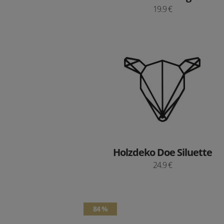
19.9 €
Holzdeko Doe Siluette
24.9 €
84 %