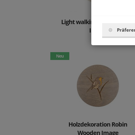
Light walking Bear Wooden
Image
Präfere
19.9 €
Neu
Holzdekoration Robin
Wooden Image