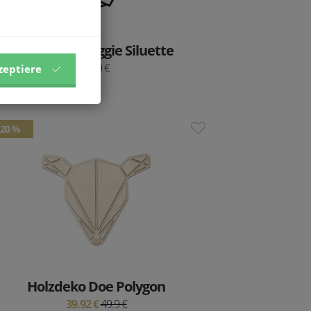
Holzdeko Doggie Siluette
24.9 €
zeptiere
20 %
Holzdeko Doe Polygon
39.92 €
49.9 €