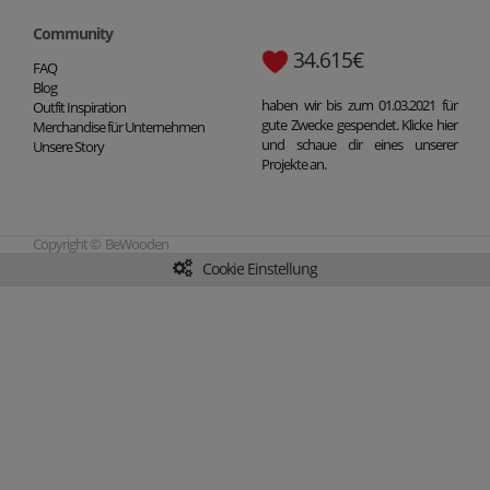
Community
34.615€
FAQ
Blog
haben wir bis zum 01.03.2021 für
Outfit Inspiration
gute Zwecke gespendet. Klicke hier
Merchandise für Unternehmen
und schaue dir eines unserer
Unsere Story
Projekte an.
Copyright © BeWooden
Cookie Einstellung