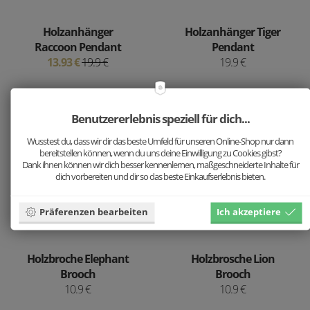
Holzanhänger
Holzanhänger Tiger
Raccoon Pendant
Pendant
13.93 €
19.9 €
19.9 €
Benutzererlebnis speziell für dich...
Wusstest du, dass wir dir das beste Umfeld für unseren Online-Shop nur dann
bereitstellen können, wenn du uns deine Einwilligung zu Cookies gibst?
Dank ihnen können wir dich besser kennenlernen, maßgeschneiderte Inhalte für
dich vorbereiten und dir so das beste Einkaufserlebnis bieten.
Präferenzen bearbeiten
Ich akzeptiere
Holzbroche Elephant
Holzbrosche Lion
Brooch
Brooch
10.9 €
10.9 €