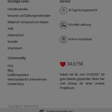
Sonstige Links
Service
Händler werden
30 Tage Rückgaberecht
Versand- und Zahlungsmethoden
Widerruf / Umtausch von Waren
Schnelle Lieferung
AGB
Datenschutz
Wahre Handarbeit
Kontakt
Impressum
Community
34.615€
FAQ
Blog
haben wir bis zum 01.03.2021 für
Outfit Inspiration
gute Zwecke gespendet. Klicke hier
Merchandise für Unternehmen
und schaue dir eines unserer
Unsere Story
Projekte an.
Copyright © BeWooden
Cookie Einstellung