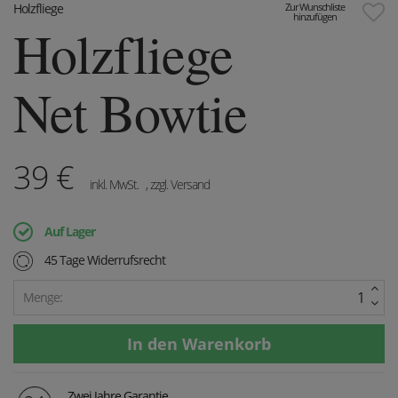
Holzfliege
Zur Wunschliste
hinzufügen
Holzfliege
Net Bowtie
39
€
inkl. MwSt.
, zzgl. Versand
Auf Lager
45 Tage Widerrufsrecht
Menge:
Zwei Jahre Garantie