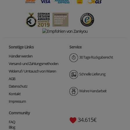
Sonstige Links
Service
Händler werden
30 Tage Rückgaberecht
Versand- und Zahlungsmethoden
Widerruf / Umtausch von Waren
Schnelle Lieferung
AGB
Datenschutz
Wahre Handarbeit
Kontakt
Impressum
Community
34.615€
FAQ
Blog