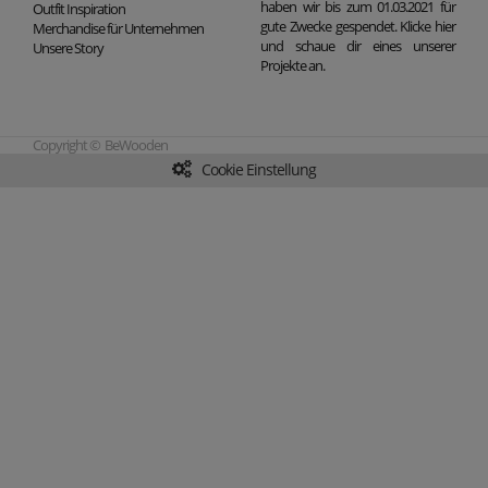
haben wir bis zum 01.03.2021 für
Outfit Inspiration
gute Zwecke gespendet. Klicke hier
Merchandise für Unternehmen
und schaue dir eines unserer
Unsere Story
Projekte an.
Copyright © BeWooden
Cookie Einstellung