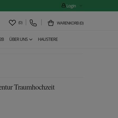
Login
(
0
)
WARENKORB
(
0
)
2B
ÜBER UNS
HAUSTIERE
entur Traumhochzeit