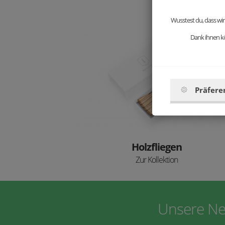
Wusstest du, dass wir
Dank ihnen kö
Präfere
Holzfliegen
Zur Kollektion
Unsere Ne