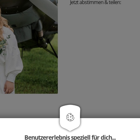
Jetzt abstimmen & teilen:
Alle Styleshoots anschauen
Benutzererlebnis speziell für dich...