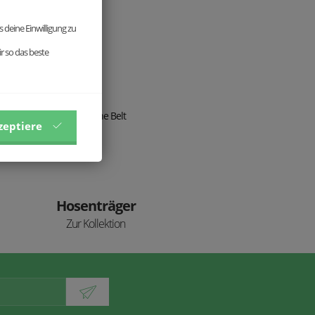
 deine Einwilligung zu
r so das beste
zeptiere
Hosenträger
Zur Kollektion