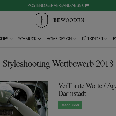
KOSTENLOSER VERSAND AB 35 € 🚚
BE
WOODEN
IRES
SCHMUCK
HOME DESIGN
FÜR KINDER
B
Styleshooting Wettbewerb 2018
VerTraute Worte / Ag
Darmstadt
Mehr Bilder