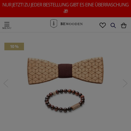
NUR JETZT! ZU JEDER BESTELLUNG GIBT ES EINE ÜBERRASCHUNG
🎁
BE
WOODEN
10 %