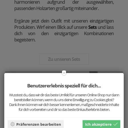
harmonieren aufgrund der ausgewählten,
passenden Holzarten großartig miteinander.
Ergänze jetzt dein Outfit mit unseren einzigartigen
Produkten. Wirf einen Blick auf unsere
Sets
und lass
dich von den einzigartigen Kombinationen
begeistern.
Zu unseren Sets
Benutzererlebnis speziell für dich...
Wusstest du, dass wir dir das beste Umfeld für unseren Online-Shop nur dann
bereitstellen können, wenn du uns deine Einwilligung zu Cookies gibst?
Dank ihnen können wir dich besser kennenlernen, maßgeschneiderte Inhalte
für dich vorbereiten und dir so das beste Einkaufserlebnis bieten.
Präferenzen bearbeiten
Ich akzeptiere