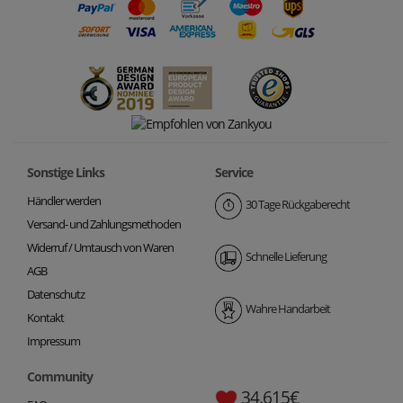
Sonstige Links
Service
Händler werden
30 Tage Rückgaberecht
Versand- und Zahlungsmethoden
Widerruf / Umtausch von Waren
Schnelle Lieferung
AGB
Datenschutz
Wahre Handarbeit
Kontakt
Impressum
Community
34.615€