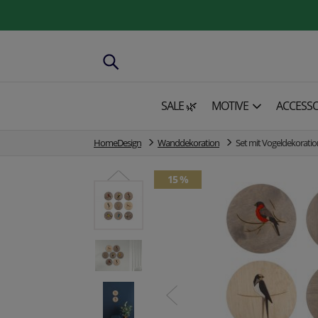
SALE 🌿
MOTIVE
ACCESSO
HomeDesign
Wanddekoration
Set mit Vogeldekoratio
15 %