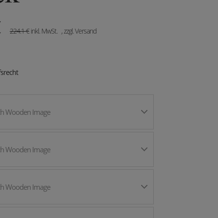
€
224.1
€
inkl. MwSt.
, zzgl. Versand
srecht
ch Wooden Image
ch Wooden Image
ch Wooden Image