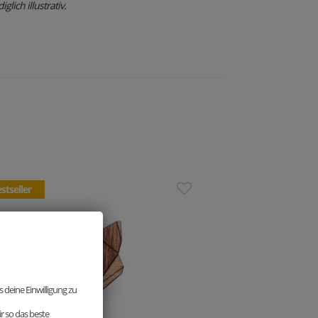
glich illustrativ.
stseller
 deine Einwilligung zu
r so das beste