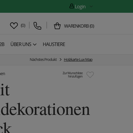
Login
(
0
)
WARENKORB
(
0
)
2B
ÜBER UNS
HAUSTIERE
Nächstes Produkt
Holzkarte Lux Map
nen
Zur Wunschliste
hinzufügen
it
dekorationen
ck