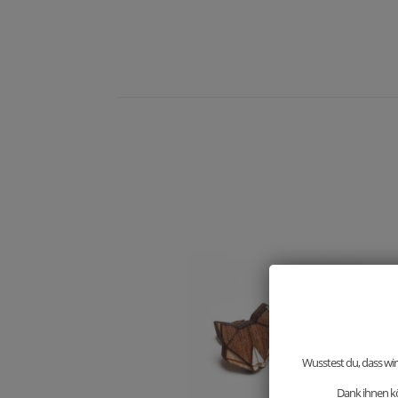
Wusstest du, dass wir
Dank ihnen kö