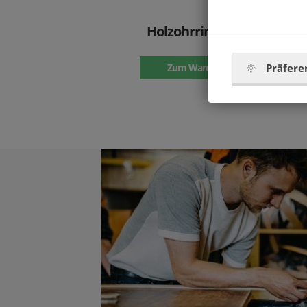
Holzohrringe Fox Earrings
19.9 €
Präfere
Zum Warenkorb hinzufügen