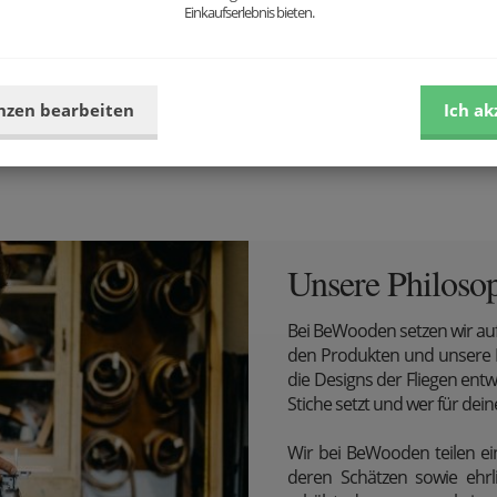
Einkaufserlebnis bieten.
Holzuhr Arte Nox Clock
49.9 €
nzen bearbeiten
Ich ak
Zum Warenkorb hinzufügen
Unsere Philoso
Bei BeWooden setzen wir au
den Produkten und unsere Ph
die Designs der Fliegen ent
Stiche setzt und wer für dein
Wir bei BeWooden teilen ei
deren Schätzen sowie ehrl