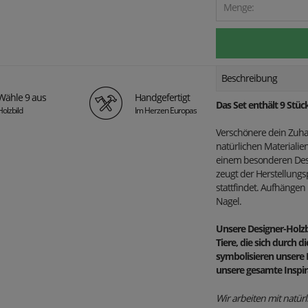
Menge:
Beschreibung
Wähle 9 aus
Handgefertigt
Das Set enthält 9 Stü
Holzbild
Im Herzen Europas
Verschönere dein Zuha
natürlichen Materiali
einem besonderen Desi
zeugt der Herstellung
stattfindet. Aufhänge
Nagel.
Unsere Designer-Holzbi
Tiere, die sich durch
symbolisieren unsere 
unsere gesamte Inspir
Wir arbeiten mit natürl