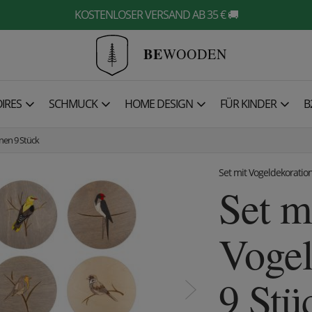
KOSTENLOSER VERSAND AB 35 € 🚚
BE
WOODEN
IRES
SCHMUCK
HOME DESIGN
FÜR KINDER
B
nen 9 Stück
Set mit Vogeldekoratio
Set m
Vogel
9 Stü