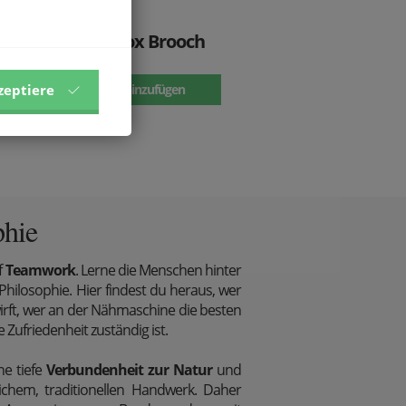
Holzbrosche Fox Brooch
10.9 €
zeptiere
Zum Warenkorb hinzufügen
phie
f
Teamwork
. Lerne die Menschen hinter
ilosophie. Hier findest du heraus, wer
wirft, wer an der Nähmaschine die besten
e Zufriedenheit zuständig ist.
ne tiefe
Verbundenheit zur Natur
und
ichem, traditionellen Handwerk. Daher