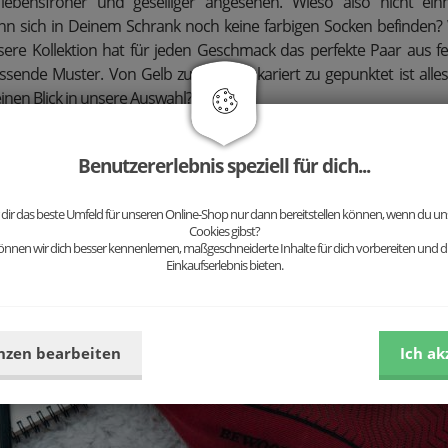
, lebensfroher und geselliger angesehen. Wieso also nicht ei
nn sich in Deinem Schrank noch keine farbigen Socken befinden
ere Kollektion hat für jeden Geschmack das perfekte Paar aus fe
sende Muster. Von Gelb zu Rot und kariert zu gepunktet ist alles
 einen Blick in unsere Auswahl?
r eine Farbe entscheiden kann - Kein Problem! Wir haben auch Sets v
 die individuell zusammengestellt werden können. Also geht rau
Benutzererlebnis speziell für dich...
d Euer Outfit und setzt Akzente mit den passenden Socken.
 dir das beste Umfeld für unseren Online-Shop nur dann bereitstellen können, wenn du uns
Cookies gibst?
nnen wir dich besser kennenlernen, maßgeschneiderte Inhalte für dich vorbereiten und di
Einkaufserlebnis bieten.
nzen bearbeiten
Ich ak