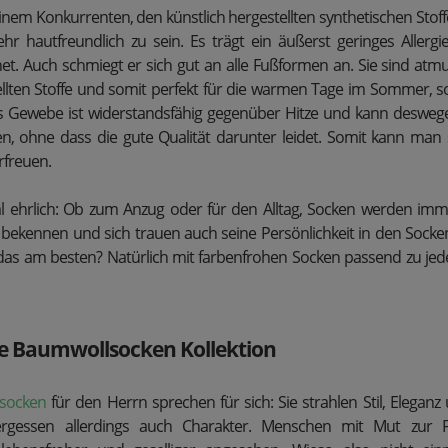
einem Konkurrenten, den künstlich hergestellten synthetischen Stof
hr hautfreundlich zu sein. Es trägt ein äußerst geringes Allergier
t. Auch schmiegt er sich gut an alle Fußformen an. Sie sind atmun
ellten Stoffe und somit perfekt für die warmen Tage im Sommer, 
as Gewebe ist widerstandsfähig gegenüber Hitze und kann deswe
, ohne dass die gute Qualität darunter leidet. Somit kann man 
rfreuen.
l ehrlich: Ob zum Anzug oder für den Alltag, Socken werden imm
 bekennen und sich trauen auch seine Persönlichkeit in den Socke
 das am besten? Natürlich mit farbenfrohen Socken passend zu je
e Baumwollsocken Kollektion
lsocken
für den Herrn sprechen für sich: Sie strahlen Stil, Elegan
ergessen allerdings auch Charakter. Menschen mit Mut zur 