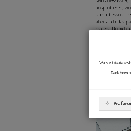
selbstbewusster
ausprobieren, we
umso besser. Uns
aber auch das pas
riskierst Du nicht
Wer sich nicht fü
bis zu 5 Socken,
Persönlichkeit un
Wusstest du, dass wir
Dank ihnen kö
Präfere