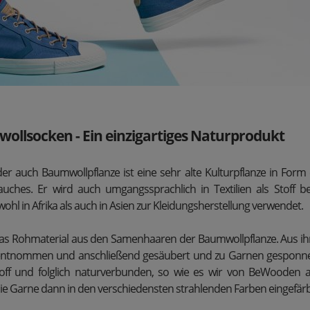
llsocken - Ein einzigartiges Naturprodukt
r auch Baumwollpflanze ist eine sehr alte Kulturpflanze in Form 
uches. Er wird auch umgangssprachlich in Textilien als Stoff be
hl in Afrika als auch in Asien zur Kleidungsherstellung verwendet.
s Rohmaterial aus den Samenhaaren der Baumwollpflanze. Aus ih
ntnommen und anschließend gesäubert und zu Garnen gesponnen.
toff und folglich naturverbunden, so wie es wir von BeWooden a
 Garne dann in den verschiedensten strahlenden Farben eingefärb