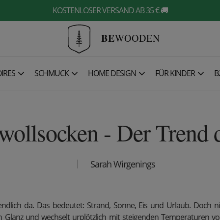
KOSTENLOSER VERSAND AB 35 € 🚚
BE
WOODEN
IRES
SCHMUCK
HOME DESIGN
FÜR KINDER
B
ollsocken - Der Trend
Sarah Wirgenings
ndlich da. Das bedeutet: Strand, Sonne, Eis und Urlaub. Doch ni
 Glanz und wechselt urplötzlich mit steigenden Temperaturen vo