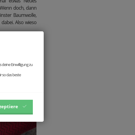
nmal etwas Neues
? Wenn doch, dann
inster Baumwolle,
 dabei. Also wieso
on 2, 3, oder auch
s und betont Eure
 deine Einwilligung zu
r so das beste
zeptiere