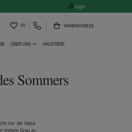
Login
(
0
)
WARENKORB
(
0
)
2B
ÜBER UNS
HAUSTIERE
 des Sommers
cht nur die Natur
n tristem Grau zu