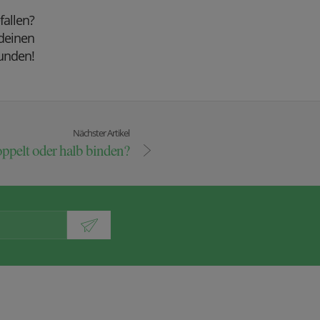
efallen?
 deinen
unden!
Nächster Artikel
ppelt oder halb binden?