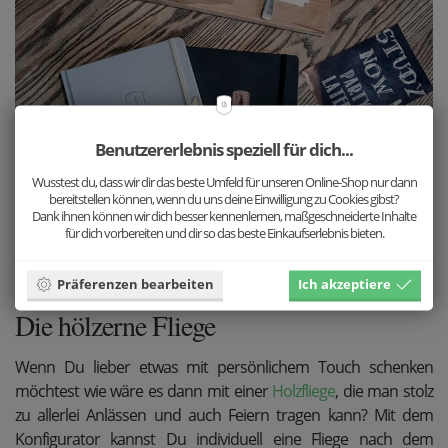
Benutzererlebnis speziell für dich...
Wusstest du, dass wir dir das beste Umfeld für unseren Online-Shop nur dann
bereitstellen können, wenn du uns deine Einwilligung zu Cookies gibst?
Dank ihnen können wir dich besser kennenlernen, maßgeschneiderte Inhalte
für dich vorbereiten und dir so das beste Einkaufserlebnis bieten.
Präferenzen bearbeiten
Ich akzeptiere
Die hölzerne Fliege
Wenn Du lieber etwas mit persönlichem Touch schenken
möchtest wie wäre es dann mit einer
Holzfliege
, die man stolz
zu allerlei Anlässen und auch Feiern tragen kann? Mit dem
Konfigurator kannst Du individuell eine Fliege nach dem