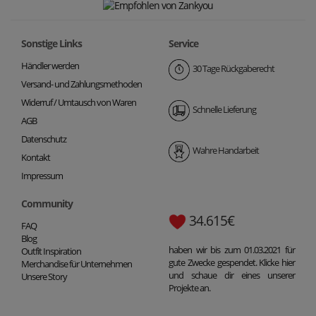
Sonstige Links
Service
Händler werden
30 Tage Rückgaberecht
Versand- und Zahlungsmethoden
Widerruf / Umtausch von Waren
Schnelle Lieferung
AGB
Datenschutz
Wahre Handarbeit
Kontakt
Impressum
Community
34.615€
FAQ
Blog
haben wir bis zum 01.03.2021 für
Outfit Inspiration
gute Zwecke gespendet. Klicke hier
Merchandise für Unternehmen
und schaue dir eines unserer
Unsere Story
Projekte an.