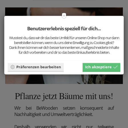
Benutzererlebnis speziell für dich...
Wusstest du, dass wir dir das beste Umfeld für unseren Online-Shop nur dann
bereitstellen können, wenn du uns deine Einwilligung zu Cookies gibst?
Dank ihnen können wir dich besser kennenlernen, maßgeschneiderte Inhalte
für dich vorbereiten und dir so das beste Einkaufserlebnis bieten.
Präferenzen bearbeiten
Ich akzeptiere
Pflanze jetzt Bäume mit uns!
Wir
bei BeWooden setzen konsequent auf
Nachhaltigkeit und Umweltverträglichkeit.
Deshalb verwenden wir nicht nur teilweise