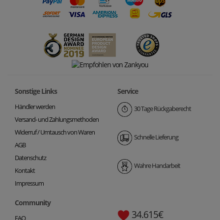
Sonstige Links
Service
Händler werden
30 Tage Rückgaberecht
Versand- und Zahlungsmethoden
Widerruf / Umtausch von Waren
Schnelle Lieferung
AGB
Datenschutz
Wahre Handarbeit
Kontakt
Impressum
Community
34.615€
FAQ