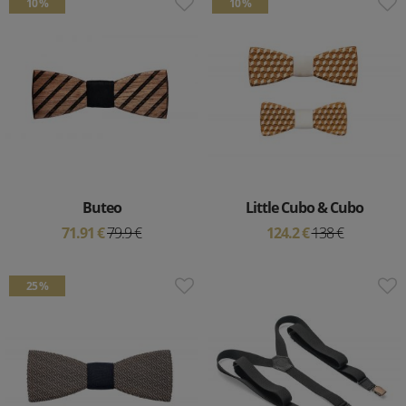
10 %
10 %
Buteo
Little Cubo & Cubo
71.91 €
79.9 €
124.2 €
138 €
25 %