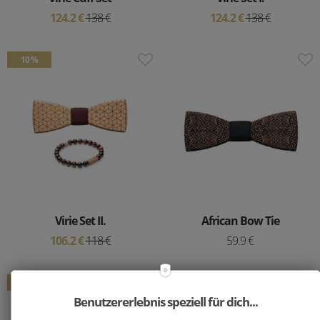
124.2 €
138 €
124.2 €
138 €
10 %
Virie Set II.
African Bow Tie
106.2 €
118 €
59.9 €
10 %
Benutzererlebnis speziell für dich...