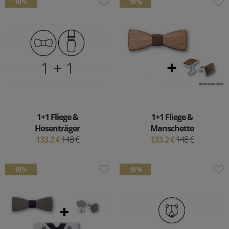
10 %
10 %
1+1 Fliege &
1+1 Fliege &
Hosenträger
Manschette
133.2 €
148 €
133.2 €
148 €
10 %
10 %