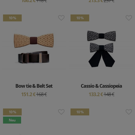
106.2 €
118 €
213.3 €
237 €
10 %
10 %
Bow tie & Belt Set
Cassio & Cassiopeia
151.2 €
168 €
133.2 €
148 €
10 %
10 %
Neu