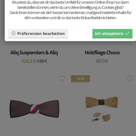
Wusstest du, dass wir dir das beste Umfeld für unseren Online-Shop nur dann
bereitstellen können, wenn du uns deine Einwilligung zu Cookies gibst?
Dank ihnen können wir dich besser kennenlernen, maßgeschneiderte Inhalte für
dich vorbereiten und dir so das beste Einkaufserlebnis bieten.
Präferenzen bearbeiten
Ich akzeptiere
Aliq Suspenders & Aliq
Holzfliege Choco
124.2 €
138 €
69.9 €
10 %