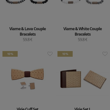
Viame & Lava Couple
Viame & White Couple
Bracelets
Bracelets
59.8 €
59.8 €
10 %
10 %
Virie Cuff Set
Virie Set I.