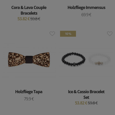
Cora & Lava Couple
Holzfliege Immensus
Bracelets
69.9 €
53.82 €
59.8 €
10 %
Holzfliege Tapa
Ice & Cassio Bracelet
Set
79.9 €
53.82 €
59.8 €