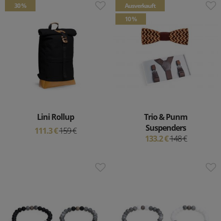
30 %
Ausverkauft
10 %
Lini Rollup
Trio & Punm
Suspenders
111.3 €
159 €
133.2 €
148 €