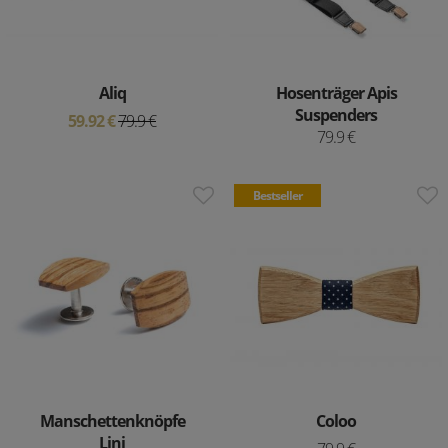
Aliq
Hosenträger Apis
Suspenders
59.92 €
79.9 €
79.9 €
Bestseller
Manschettenknöpfe
Coloo
Lini