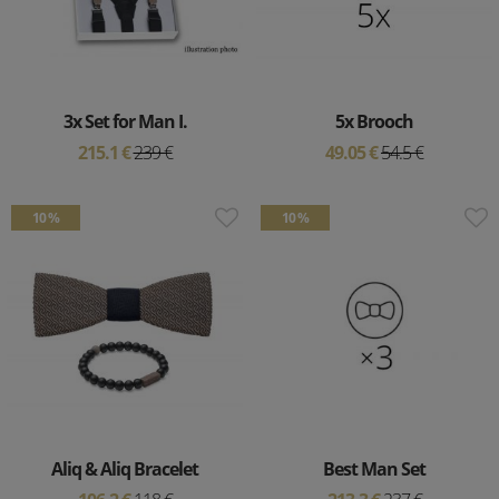
3x Set for Man I.
5x Brooch
215.1 €
239 €
49.05 €
54.5 €
10 %
10 %
Aliq & Aliq Bracelet
Best Man Set