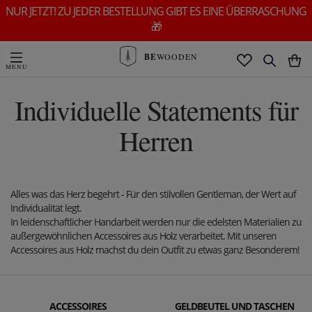
NUR JETZT! ZU JEDER BESTELLUNG GIBT ES EINE ÜBERRASCHUNG
🎁
BE
WOODEN
Individuelle Statements für
Herren
Alles was das Herz begehrt - Für den stilvollen Gentleman, der Wert auf
Individualität legt.
In leidenschaftlicher Handarbeit werden nur die edelsten Materialien zu
außergewöhnlichen Accessoires aus Holz verarbeitet. Mit unseren
Accessoires aus Holz machst du dein Outfit zu etwas ganz Besonderem!
ACCESSOIRES
GELDBEUTEL UND TASCHEN