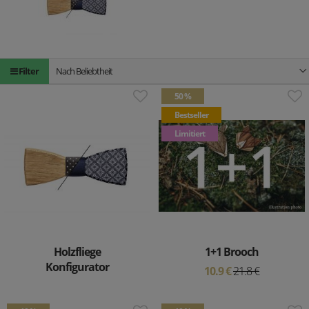
Filter
Nach Beliebtheit
50 %
Bestseller
Limitiert
Holzfliege
1+1 Brooch
Konfigurator
10.9 €
21.8 €