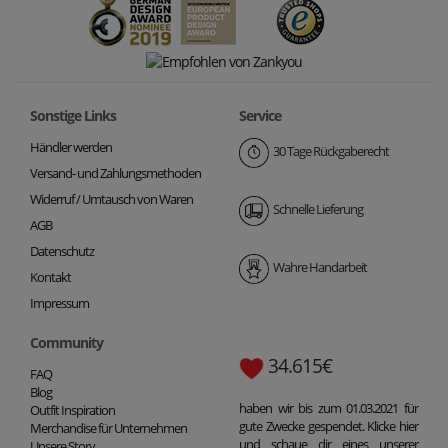
Sonstige Links
Service
Händler werden
30 Tage Rückgaberecht
Versand- und Zahlungsmethoden
Widerruf / Umtausch von Waren
Schnelle Lieferung
AGB
Datenschutz
Wahre Handarbeit
Kontakt
Impressum
Community
34.615€
FAQ
Blog
haben wir bis zum 01.03.2021 für
Outfit Inspiration
gute Zwecke gespendet. Klicke hier
Merchandise für Unternehmen
und schaue dir eines unserer
Unsere Story